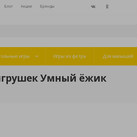
Блог
Акции
Бренды
тольные игры
Игры из фетра
Для малышей
игрушек Умный ёжик