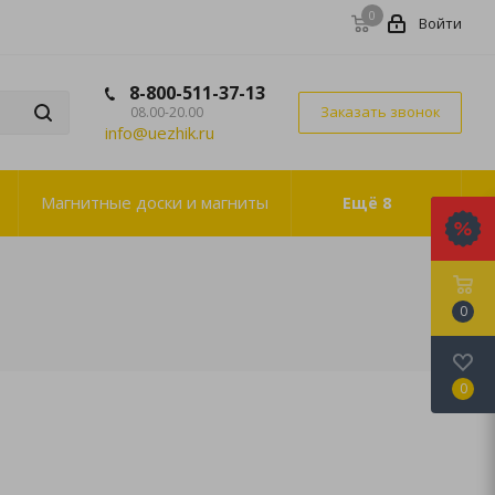
0
Войти
8-800-511-37-13
Заказать звонок
08.00-20.00
info@uezhik.ru
Магнитные доски и магниты
Ещё
8
0
0