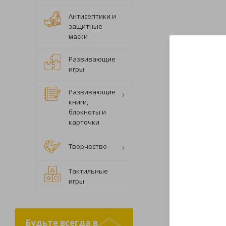
Антисептики и
защитные
маски
Развивающие
игры
Развивающие
книги,
блокноты и
карточки
Творчество
Тактильные
игры
Будьте всегда в