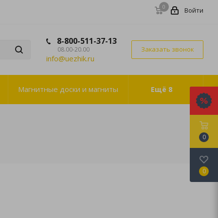
0
Войти
8-800-511-37-13
Заказать звонок
08.00-20.00
info@uezhik.ru
Магнитные доски и магниты
Ещё
8
0
0