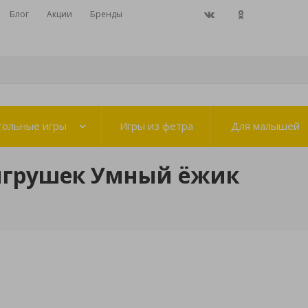
Блог
Акции
Бренды
тольные игры
Игры из фетра
Для малышей
игрушек Умный ёжик