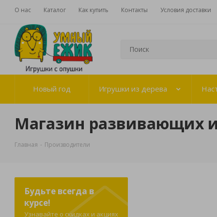
О нас
Каталог
Как купить
Контакты
Условия доставки
Новый год
Игрушки из дерева
Нас
Магазин развивающих 
Главная
-
Производители
Будьте всегда в
курсе!
Узнавайте о скидках и акциях