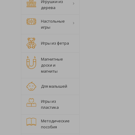
Игрушки из
дерева
Настольные
игры
Игры из фетра
Магнитные
доски и
магниты
Для малышей
Игры из
пластика
Методические
пособия