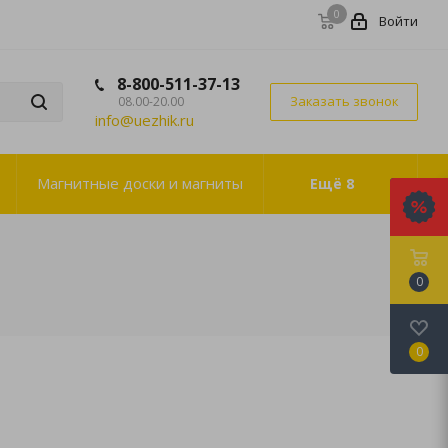
0
Войти
8-800-511-37-13
Заказать звонок
08.00-20.00
info@uezhik.ru
Магнитные доски и магниты
Ещё
8
0
0