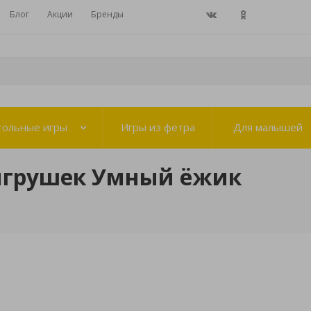
Блог
Акции
Бренды
тольные игры
Игры из фетра
Для малышей
игрушек Умный ёжик