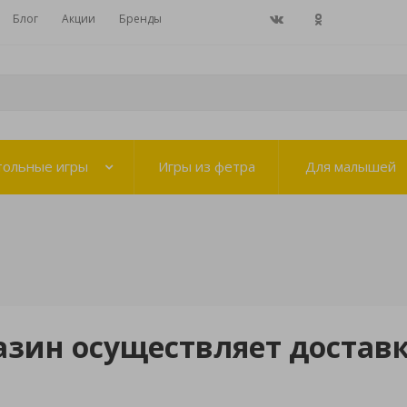
Блог
Акции
Бренды
тольные игры
Игры из фетра
Для малышей
зин осуществляет достав