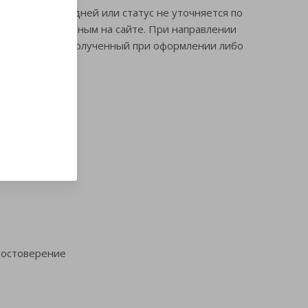
 течение 1-2 дней или статус не уточняется по
и email, указанным на сайте. При направлении
 (номер заказа, полученный при оформлении либо
достоверение