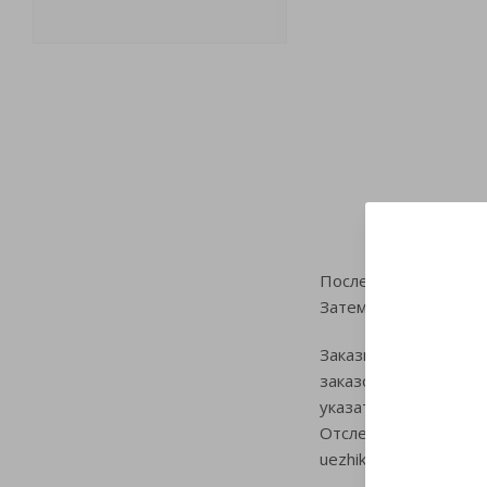
После оформления и 
Затем заказ передае
Заказы на ПВЗ выдаю
заказом придет не ч
указать информацию
Отследить статус до
uezhik.ru в рабочее 