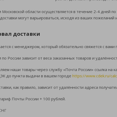
 Московской области осуществляется в течение 2-4 дней по б
я доставки могут варьироваться, исходя из ваших пожеланий и
рвал доставки
ается с менеджером, который обязательно свяжется с вами по
и по России зависит от веса заказанных товаров и удалённос
ляем наши товары через службу «Почта России» ссылка на к
ДЭК до пункта выдачи в вашем городе
https://www.cdek.ru/calc
тавки, как правило, зависит от удалённости адреса получате
 тариф Почты России + 100 рублей.
 СНГ