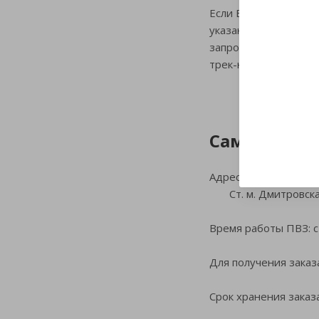
Если Вы не получили
указанному трек-ном
запроса по электрон
трек-номер курьерск
Самовывоз 
Адрес: 127015, г. Моск
Ст. м. Дмитровская
Время работы ПВЗ: с
Для получения заказ
Срок хранения заказ