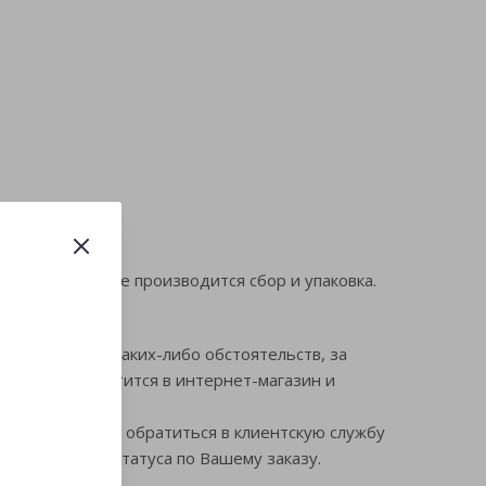
 заказов, далее производится сбор и упаковка.
ером заказа.
Если, в силу каких-либо обстоятельств, за
о заранее обратится в интернет-магазин и
ы всегда можете обратиться в клиентскую службу
ния текущего статуса по Вашему заказу.