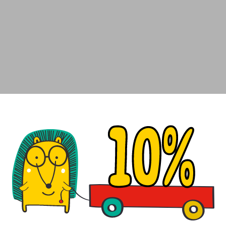
оплаты заказа с вами согласовывается удобный Пункт выдачи
тся на доставку, а Вам направляется уведомление с трек-ном
тся по предъявлению документов удостоверяющих личность. 
еловек которого указали при оформлении заказа, необходим
 о смене получателя
ставки заказа можно
на сайте курьерской службы
, а также В
время через онлайн-чат или по почте
info@uezhik.ru
для уточне