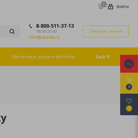
0
Войти
8-800-511-37-13
Заказать звонок
08.00-20.00
info@uezhik.ru
Магнитные доски и магниты
Ещё
8
0
0
ку