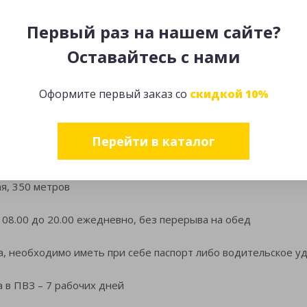
 уведомление на подтвержденный адрес электронной почты в
Первый раз на нашем сайте?
еру, просьба связаться с Интернет-магазином по телефону ил
ной почте, просьба указывать тему “Статус Заказа №_______”
Оставайтесь с нами
ой службы)
Оформите первый заказ со
скидкой 10%
со склада в Москве
Перейти в каталог
ва, ул.Вятская, д. 49 стр. 15
, 350 метров
 08.00 до 20.00 ежедневно, без перерыва на обед
а, необходимо иметь при себе паспорт либо водительское у
а в ПВЗ – 7 рабочих дней