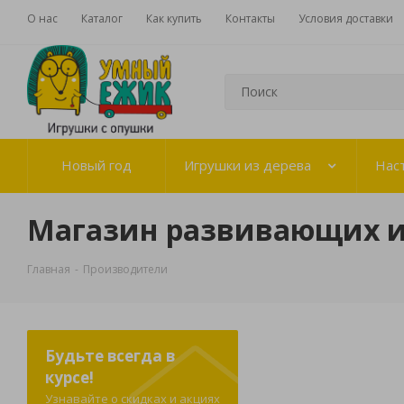
О нас
Каталог
Как купить
Контакты
Условия доставки
Новый год
Игрушки из дерева
Нас
Магазин развивающих 
Главная
-
Производители
Будьте всегда в
курсе!
Узнавайте о скидках и акциях