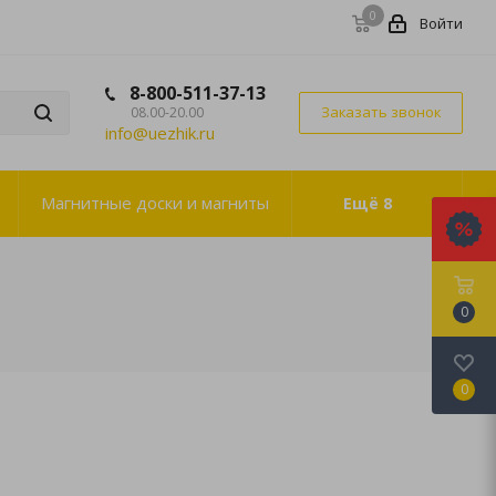
0
Войти
8-800-511-37-13
Заказать звонок
08.00-20.00
info@uezhik.ru
Магнитные доски и магниты
Ещё
8
0
0