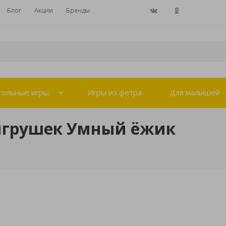
Блог
Акции
Бренды
тольные игры
Игры из фетра
Для малышей
игрушек Умный ёжик