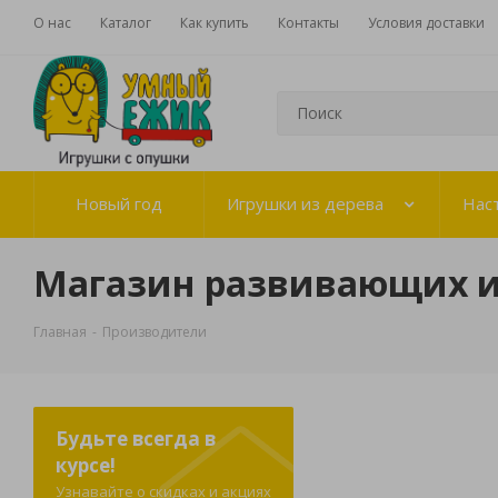
О нас
Каталог
Как купить
Контакты
Условия доставки
Новый год
Игрушки из дерева
Нас
Магазин развивающих 
Главная
-
Производители
Будьте всегда в
курсе!
Узнавайте о скидках и акциях