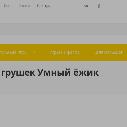
Блог
Акции
Бренды
тольные игры
Игры из фетра
Для малышей
игрушек Умный ёжик