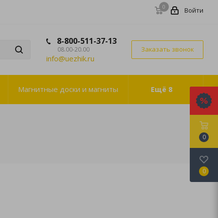
0
Войти
8-800-511-37-13
Заказать звонок
08.00-20.00
info@uezhik.ru
Магнитные доски и магниты
Ещё
8
0
0