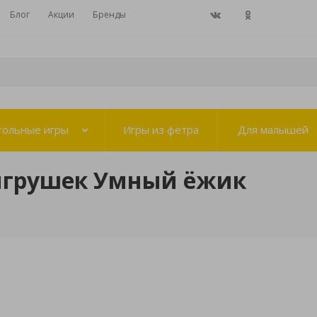
Блог
Акции
Бренды
тольные игры
Игры из фетра
Для малышей
игрушек Умный ёжик