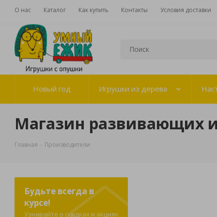
О нас
Каталог
Как купить
Контакты
Условия доставки
Новый год
Игрушки из дерева
Нас
Магазин развивающих 
Главная
-
Производители
Будьте всегда в
курсе!
Узнавайте о скидках и акциях