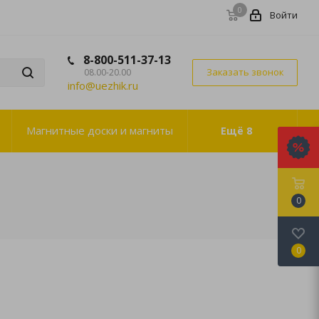
0
Войти
8-800-511-37-13
Заказать звонок
08.00-20.00
info@uezhik.ru
Магнитные доски и магниты
Ещё
8
0
0