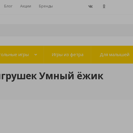
Блог
Акции
Бренды
тольные игры
Игры из фетра
Для малышей
игрушек Умный ёжик