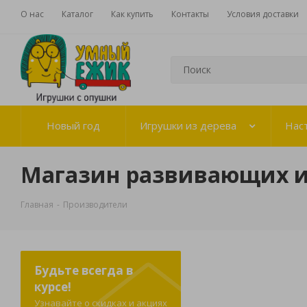
О нас
Каталог
Как купить
Контакты
Условия доставки
Новый год
Игрушки из дерева
Нас
Магазин развивающих 
Главная
-
Производители
Будьте всегда в
курсе!
Узнавайте о скидках и акциях