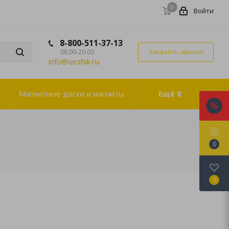
0
Войти
8-800-511-37-13
Заказать звонок
08.00-20.00
info@uezhik.ru
Магнитные доски и магниты
Ещё
8
0
0