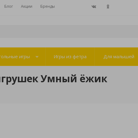
Блог
Акции
Бренды
тольные игры
Игры из фетра
Для малышей
игрушек Умный ёжик