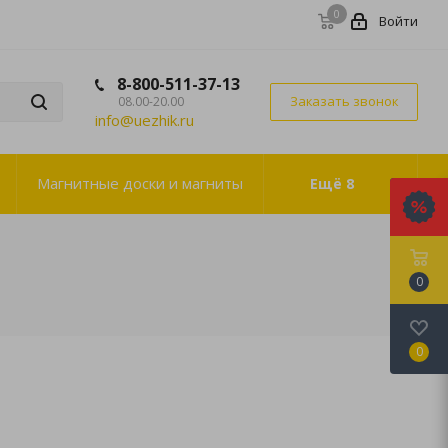
0
Войти
8-800-511-37-13
Заказать звонок
08.00-20.00
info@uezhik.ru
Магнитные доски и магниты
Ещё
8
0
0