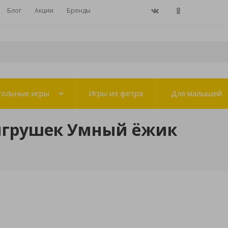
Блог
Акции
Бренды
тольные игры
Игры из фетра
Для малышей
игрушек Умный ёжик