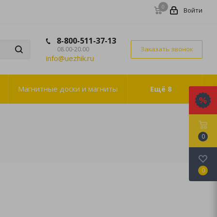
0
Войти
8-800-511-37-13
Заказать звонок
08.00-20.00
info@uezhik.ru
Магнитные доски и магниты
Ещё
8
0
0