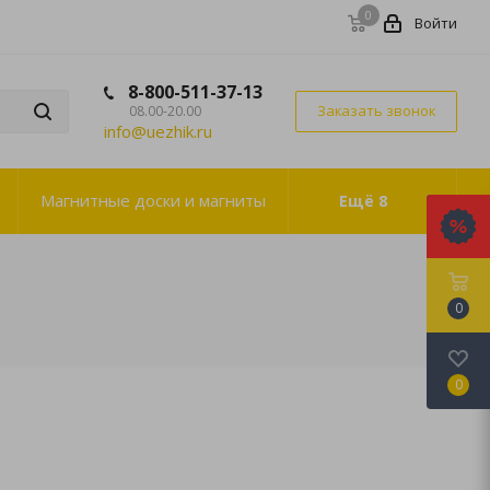
0
Войти
8-800-511-37-13
Заказать звонок
08.00-20.00
info@uezhik.ru
Магнитные доски и магниты
Ещё
8
0
0