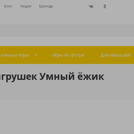
Блог
Акции
Бренды
тольные игры
Игры из фетра
Для малышей
игрушек Умный ёжик