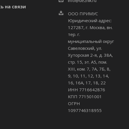
info@uezhik.ru
ь на связи
ООО ПРИМУС
Юридический адрес:
127287, г. Москва, вн.
тер. г.
муниципальный округ
Савеловский
,
ул.
Хуторская 2-я, д. 38А,
стр. 15, эт. А5, пом.
XIII, ком. 7, 7А, 7Б, 8,
9, 10, 11, 12, 13, 14,
16, 16А, 17, 18, 22
ИНН 7716642876
КПП 771501001
ОГРН
1097746318955