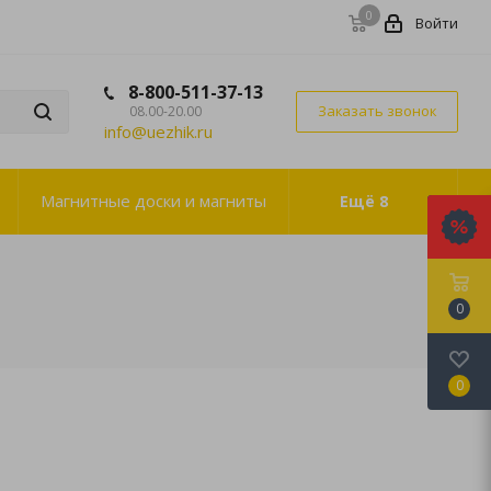
0
Войти
8-800-511-37-13
Заказать звонок
08.00-20.00
info@uezhik.ru
Магнитные доски и магниты
Ещё
8
0
0