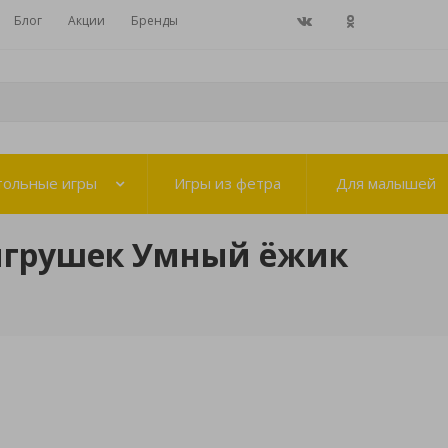
Блог
Акции
Бренды
тольные игры
Игры из фетра
Для малышей
игрушек Умный ёжик