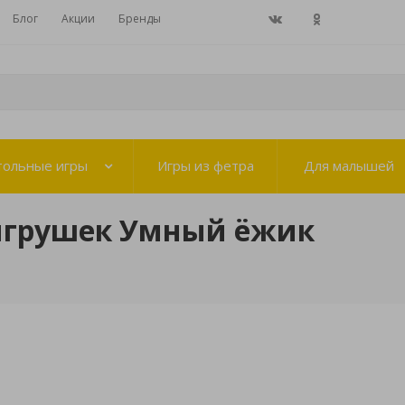
Блог
Акции
Бренды
тольные игры
Игры из фетра
Для малышей
игрушек Умный ёжик