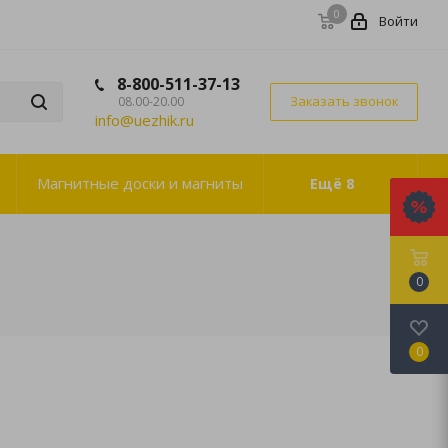
0
Войти
8-800-511-37-13
Заказать звонок
08.00-20.00
info@uezhik.ru
Магнитные доски и магниты
Ещё
8
0
0