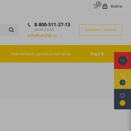
0
Войти
8-800-511-37-13
Заказать звонок
08.00-20.00
info@uezhik.ru
Магнитные доски и магниты
Ещё
8
0
0