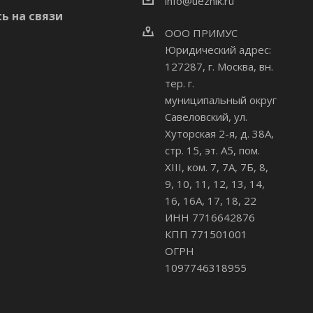
info@uezhik.ru
ь на связи
ООО ПРИМУС
Юридический адрес:
127287, г. Москва, вн.
тер. г.
муниципальный округ
Савеловский
,
ул.
Хуторская 2-я, д. 38А,
стр. 15, эт. А5, пом.
XIII, ком. 7, 7А, 7Б, 8,
9, 10, 11, 12, 13, 14,
16, 16А, 17, 18, 22
ИНН 7716642876
КПП 771501001
ОГРН
1097746318955