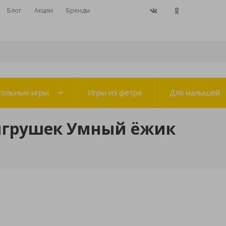
Блог
Акции
Бренды
тольные игры
Игры из фетра
Для малышей
игрушек Умный ёжик