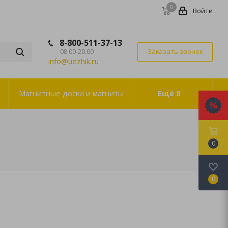
0
Войти
8-800-511-37-13
Заказать звонок
08.00-20.00
info@uezhik.ru
Магнитные доски и магниты
Ещё
8
0
0