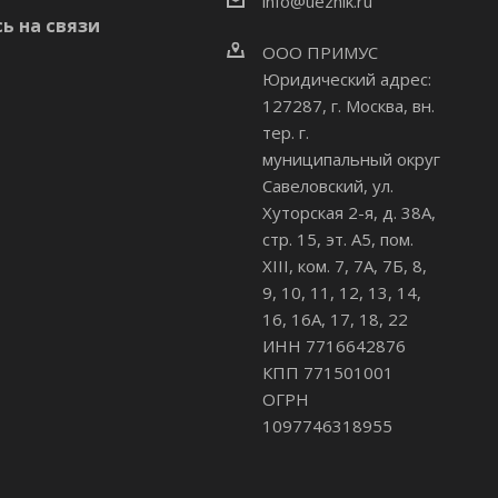
info@uezhik.ru
ь на связи
ООО ПРИМУС
Юридический адрес:
127287, г. Москва, вн.
тер. г.
муниципальный округ
Савеловский
,
ул.
Хуторская 2-я, д. 38А,
стр. 15, эт. А5, пом.
XIII, ком. 7, 7А, 7Б, 8,
9, 10, 11, 12, 13, 14,
16, 16А, 17, 18, 22
ИНН 7716642876
КПП 771501001
ОГРН
1097746318955