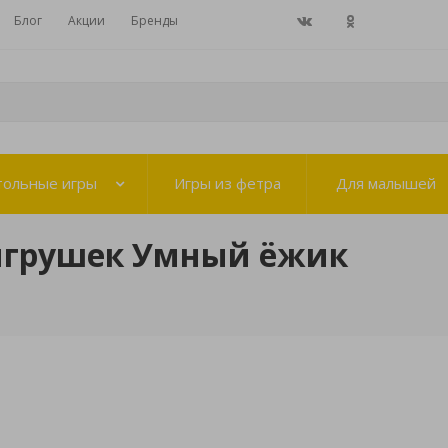
Блог
Акции
Бренды
тольные игры
Игры из фетра
Для малышей
игрушек Умный ёжик