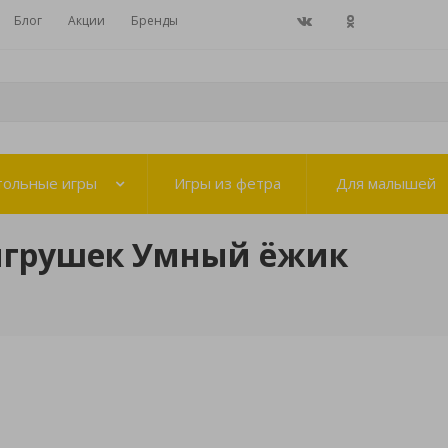
Блог
Акции
Бренды
тольные игры
Игры из фетра
Для малышей
игрушек Умный ёжик