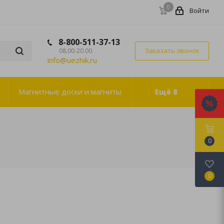
0
Войти
8-800-511-37-13
Заказать звонок
08.00-20.00
info@uezhik.ru
Магнитные доски и магниты
Ещё
8
0
0