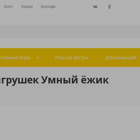
Блог
Акции
Бренды
тольные игры
Игры из фетра
Для малышей
игрушек Умный ёжик