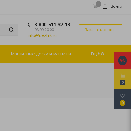
0
Войти
8-800-511-37-13
Заказать звонок
08.00-20.00
info@uezhik.ru
Магнитные доски и магниты
Ещё
8
0
0