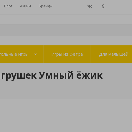
Блог
Акции
Бренды
тольные игры
Игры из фетра
Для малышей
игрушек Умный ёжик