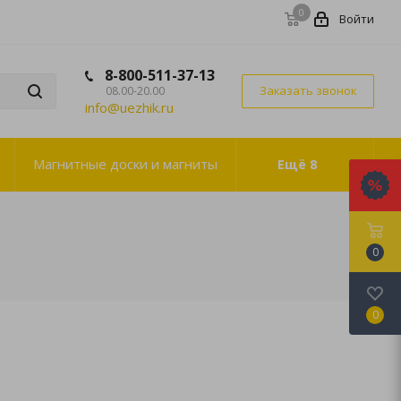
0
Войти
8-800-511-37-13
Заказать звонок
08.00-20.00
info@uezhik.ru
Магнитные доски и магниты
Ещё
8
0
0