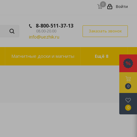
0
Войти
8-800-511-37-13
Заказать звонок
08.00-20.00
info@uezhik.ru
Магнитные доски и магниты
Ещё
8
0
0