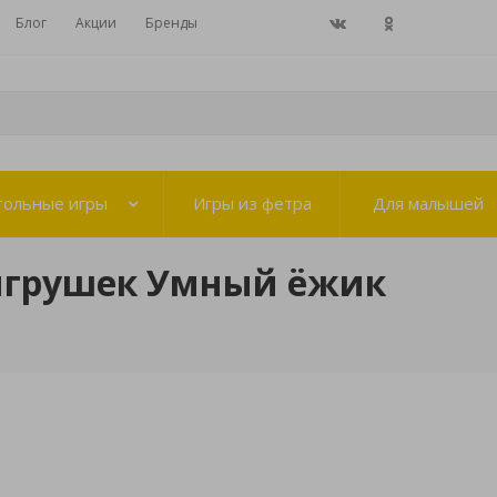
Блог
Акции
Бренды
тольные игры
Игры из фетра
Для малышей
игрушек Умный ёжик