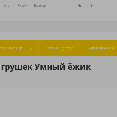
Блог
Акции
Бренды
тольные игры
Игры из фетра
Для малышей
игрушек Умный ёжик