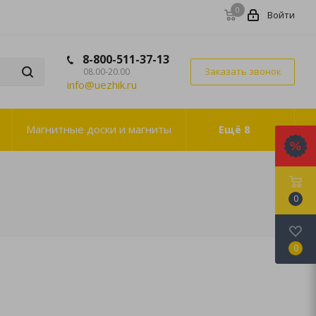
0
Войти
8-800-511-37-13
Заказать звонок
08.00-20.00
info@uezhik.ru
Магнитные доски и магниты
Ещё
8
0
0