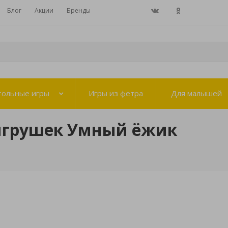
Блог
Акции
Бренды
тольные игры
Игры из фетра
Для малышей
игрушек Умный ёжик