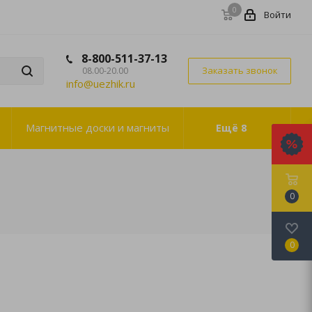
0
Войти
8-800-511-37-13
Заказать звонок
08.00-20.00
info@uezhik.ru
Магнитные доски и магниты
Ещё
8
0
0