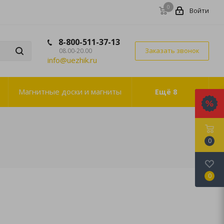
0
Войти
8-800-511-37-13
Заказать звонок
08.00-20.00
info@uezhik.ru
Магнитные доски и магниты
Ещё
8
0
0