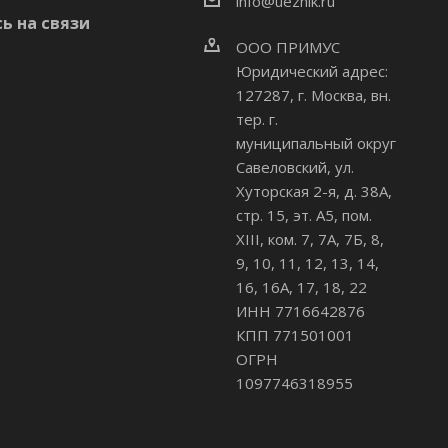
info@uezhik.ru
ь на связи
ООО ПРИМУС
Юридический адрес:
127287, г. Москва, вн.
тер. г.
муниципальный округ
Савеловский
,
ул.
Хуторская 2-я, д. 38А,
стр. 15, эт. А5, пом.
XIII, ком. 7, 7А, 7Б, 8,
9, 10, 11, 12, 13, 14,
16, 16А, 17, 18, 22
ИНН 7716642876
КПП 771501001
ОГРН
1097746318955