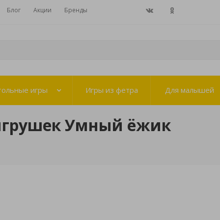
Блог
Акции
Бренды
тольные игры
Игры из фетра
Для малышей
игрушек Умный ёжик