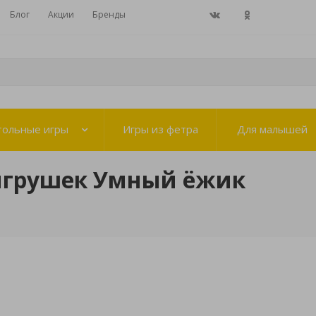
Блог
Акции
Бренды
тольные игры
Игры из фетра
Для малышей
игрушек Умный ёжик