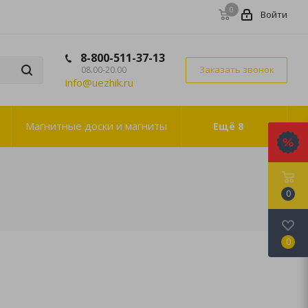
0
Войти
8-800-511-37-13
Заказать звонок
08.00-20.00
info@uezhik.ru
Магнитные доски и магниты
Ещё
8
0
0