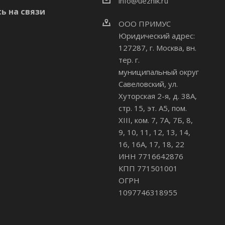
info@uezhik.ru
ь на связи
ООО ПРИМУС
Юридический адрес:
127287, г. Москва, вн.
тер. г.
муниципальный округ
Савеловский
,
ул.
Хуторская 2-я, д. 38А,
стр. 15, эт. А5, пом.
XIII, ком. 7, 7А, 7Б, 8,
9, 10, 11, 12, 13, 14,
16, 16А, 17, 18, 22
ИНН 7716642876
КПП 771501001
ОГРН
1097746318955