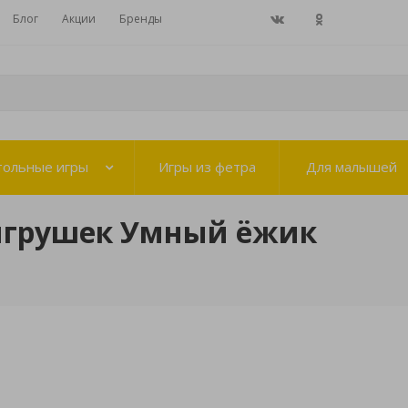
Блог
Акции
Бренды
тольные игры
Игры из фетра
Для малышей
игрушек Умный ёжик