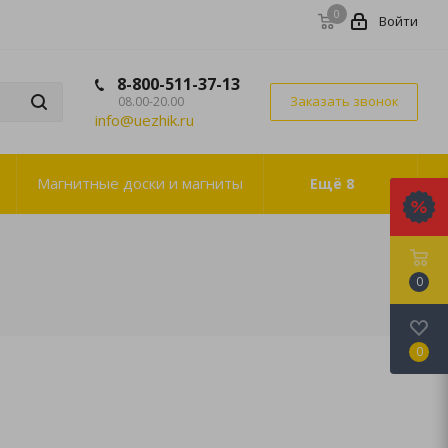
0
Войти
8-800-511-37-13
Заказать звонок
08.00-20.00
info@uezhik.ru
Магнитные доски и магниты
Ещё
8
0
0