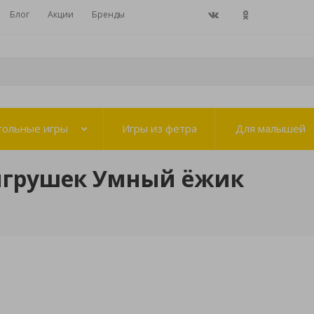
Блог
Акции
Бренды
тольные игры
Игры из фетра
Для малышей
игрушек Умный ёжик