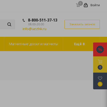
0
Войти
8-800-511-37-13
Заказать звонок
08.00-20.00
info@uezhik.ru
Магнитные доски и магниты
Ещё
8
0
0