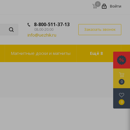
0
Войти
8-800-511-37-13
Заказать звонок
08.00-20.00
info@uezhik.ru
Магнитные доски и магниты
Ещё
8
0
0