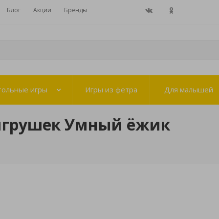
Блог
Акции
Бренды
тольные игры
Игры из фетра
Для малышей
игрушек Умный ёжик