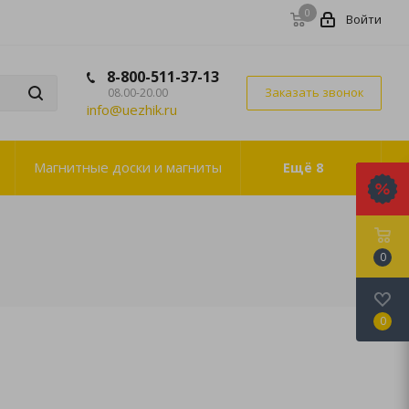
0
Войти
8-800-511-37-13
Заказать звонок
08.00-20.00
info@uezhik.ru
Магнитные доски и магниты
Ещё
8
0
0