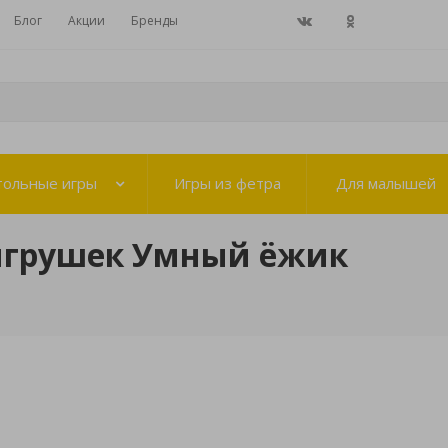
Блог
Акции
Бренды
тольные игры
Игры из фетра
Для малышей
игрушек Умный ёжик