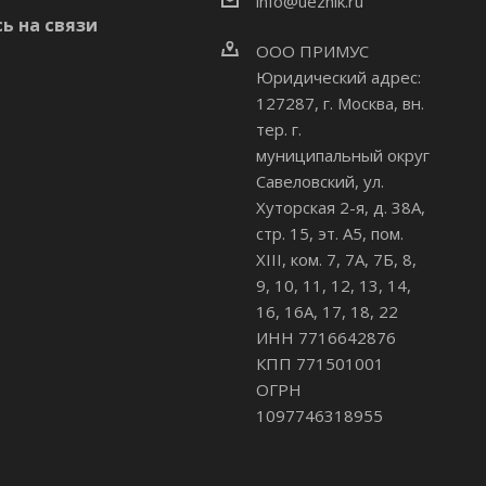
info@uezhik.ru
ь на связи
ООО ПРИМУС
Юридический адрес:
127287, г. Москва, вн.
тер. г.
муниципальный округ
Савеловский
,
ул.
Хуторская 2-я, д. 38А,
стр. 15, эт. А5, пом.
XIII, ком. 7, 7А, 7Б, 8,
9, 10, 11, 12, 13, 14,
16, 16А, 17, 18, 22
ИНН 7716642876
КПП 771501001
ОГРН
1097746318955