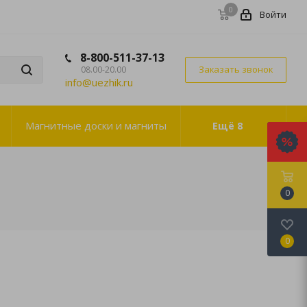
0
Войти
8-800-511-37-13
Заказать звонок
08.00-20.00
info@uezhik.ru
Магнитные доски и магниты
Ещё
8
0
0