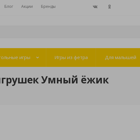
Блог
Акции
Бренды
тольные игры
Игры из фетра
Для малышей
игрушек Умный ёжик