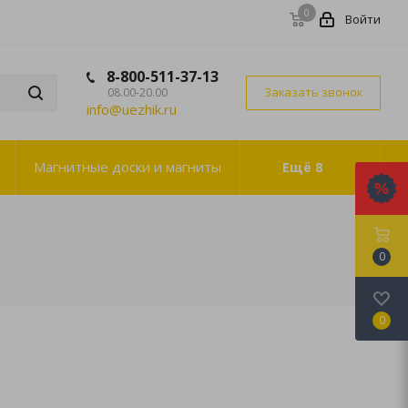
0
Войти
8-800-511-37-13
Заказать звонок
08.00-20.00
info@uezhik.ru
Магнитные доски и магниты
Ещё
8
0
0