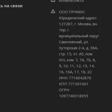
info@uezhik.ru
ь на связи
ООО ПРИМУС
Юридический адрес:
127287, г. Москва, вн.
тер. г.
муниципальный округ
Савеловский
,
ул.
Хуторская 2-я, д. 38А,
стр. 15, эт. А5, пом.
XIII, ком. 7, 7А, 7Б, 8,
9, 10, 11, 12, 13, 14,
16, 16А, 17, 18, 22
ИНН 7716642876
КПП 771501001
ОГРН
1097746318955