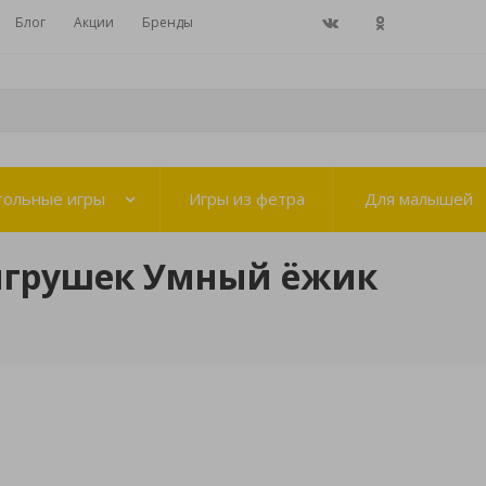
Блог
Акции
Бренды
тольные игры
Игры из фетра
Для малышей
игрушек Умный ёжик