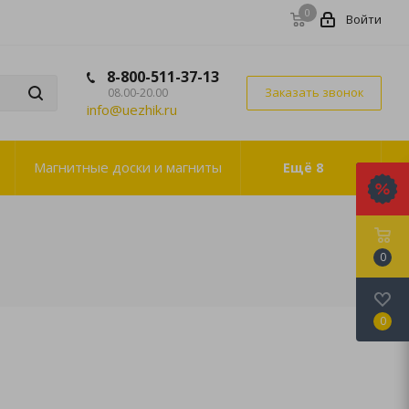
0
Войти
8-800-511-37-13
Заказать звонок
08.00-20.00
info@uezhik.ru
Магнитные доски и магниты
Ещё
8
0
0