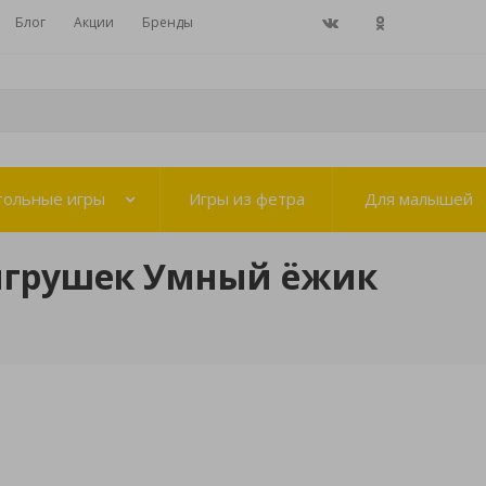
Блог
Акции
Бренды
тольные игры
Игры из фетра
Для малышей
игрушек Умный ёжик