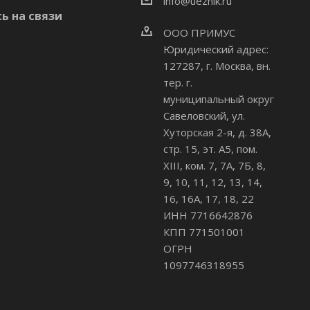
info@uezhik.ru
ь на связи
ООО ПРИМУС
Юридический адрес:
127287, г. Москва, вн.
тер. г.
муниципальный округ
Савеловский
,
ул.
Хуторская 2-я, д. 38А,
стр. 15, эт. А5, пом.
XIII, ком. 7, 7А, 7Б, 8,
9, 10, 11, 12, 13, 14,
16, 16А, 17, 18, 22
ИНН 7716642876
КПП 771501001
ОГРН
1097746318955