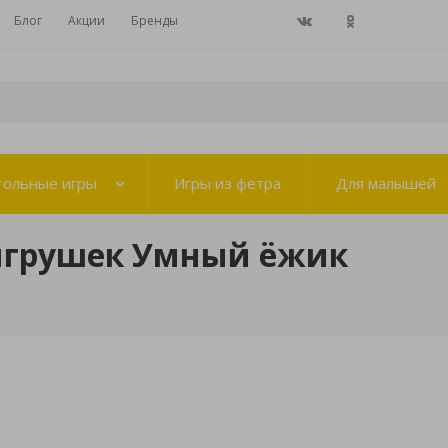
Блог
Акции
Бренды
тольные игры
Игры из фетра
Для малышей
игрушек Умный ёжик