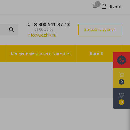
0
Войти
8-800-511-37-13
Заказать звонок
08.00-20.00
info@uezhik.ru
Магнитные доски и магниты
Ещё
8
0
0