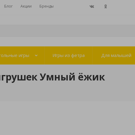
Блог
Акции
Бренды
тольные игры
Игры из фетра
Для малышей
игрушек Умный ёжик