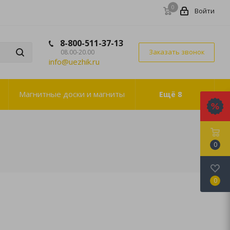
0
Войти
8-800-511-37-13
Заказать звонок
08.00-20.00
info@uezhik.ru
Магнитные доски и магниты
Ещё
8
0
0