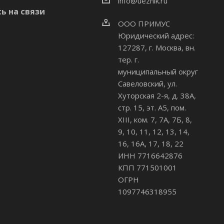
info@uezhik.ru
ь на связи
ООО ПРИМУС
Юридический адрес:
127287, г. Москва, вн.
тер. г.
муниципальный округ
Савеловский
,
ул.
Хуторская 2-я, д. 38А,
стр. 15, эт. А5, пом.
XIII, ком. 7, 7А, 7Б, 8,
9, 10, 11, 12, 13, 14,
16, 16А, 17, 18, 22
ИНН 7716642876
КПП 771501001
ОГРН
1097746318955