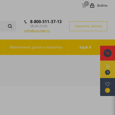
0
Войти
8-800-511-37-13
Заказать звонок
08.00-20.00
info@uezhik.ru
Магнитные доски и магниты
Ещё
8
0
0