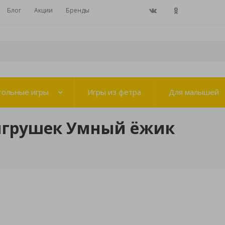
Блог
Акции
Бренды
тольные игры
Игры из фетра
Для малышей
игрушек Умный ёжик