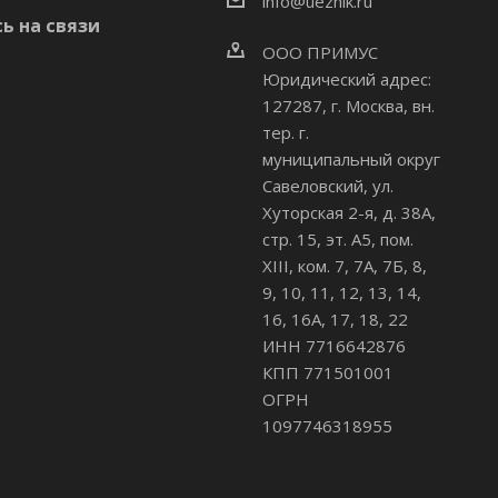
info@uezhik.ru
ь на связи
ООО ПРИМУС
Юридический адрес:
127287, г. Москва, вн.
тер. г.
муниципальный округ
Савеловский
,
ул.
Хуторская 2-я, д. 38А,
стр. 15, эт. А5, пом.
XIII, ком. 7, 7А, 7Б, 8,
9, 10, 11, 12, 13, 14,
16, 16А, 17, 18, 22
ИНН 7716642876
КПП 771501001
ОГРН
1097746318955