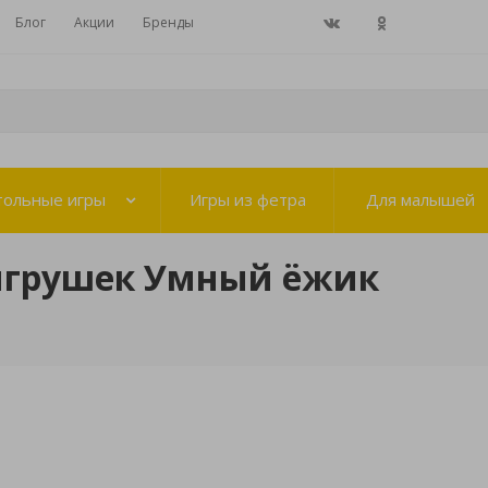
Блог
Акции
Бренды
тольные игры
Игры из фетра
Для малышей
игрушек Умный ёжик