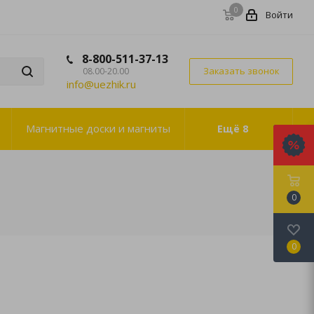
0
Войти
8-800-511-37-13
Заказать звонок
08.00-20.00
info@uezhik.ru
Магнитные доски и магниты
Ещё
8
0
0