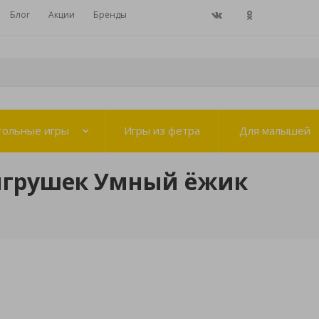
Блог
Акции
Бренды
тольные игры
Игры из фетра
Для малышей
игрушек Умный ёжик