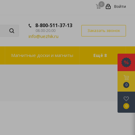
0
Войти
8-800-511-37-13
Заказать звонок
08.00-20.00
info@uezhik.ru
Магнитные доски и магниты
Ещё
8
0
0