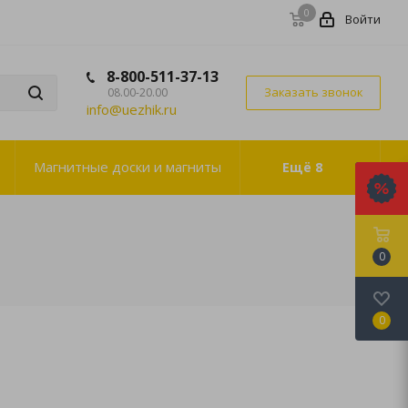
0
Войти
8-800-511-37-13
Заказать звонок
08.00-20.00
info@uezhik.ru
Магнитные доски и магниты
Ещё
8
0
0