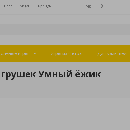
Блог
Акции
Бренды
тольные игры
Игры из фетра
Для малышей
игрушек Умный ёжик