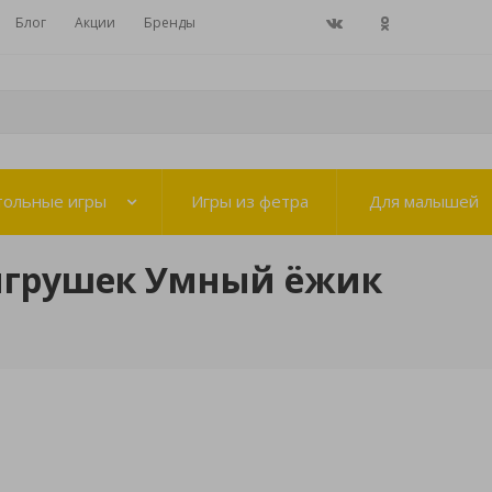
Блог
Акции
Бренды
тольные игры
Игры из фетра
Для малышей
игрушек Умный ёжик