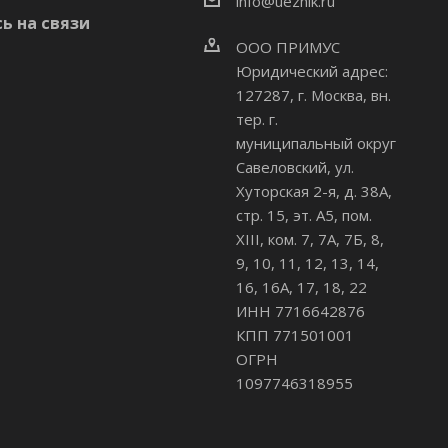
info@uezhik.ru
ь на связи
ООО ПРИМУС
Юридический адрес:
127287, г. Москва, вн.
тер. г.
муниципальный округ
Савеловский
,
ул.
Хуторская 2-я, д. 38А,
стр. 15, эт. А5, пом.
XIII, ком. 7, 7А, 7Б, 8,
9, 10, 11, 12, 13, 14,
16, 16А, 17, 18, 22
ИНН 7716642876
КПП 771501001
ОГРН
1097746318955