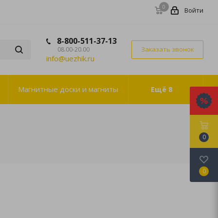
0
Войти
8-800-511-37-13
Заказать звонок
08.00-20.00
info@uezhik.ru
Магнитные доски и магниты
Ещё
8
0
0