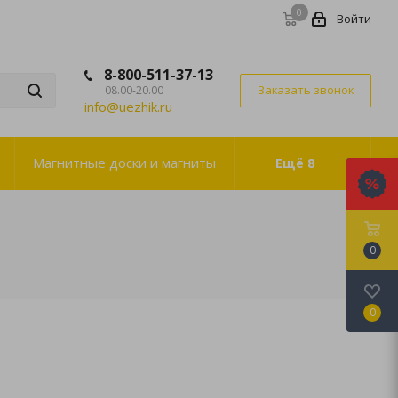
0
Войти
8-800-511-37-13
Заказать звонок
08.00-20.00
info@uezhik.ru
Магнитные доски и магниты
Ещё
8
0
0