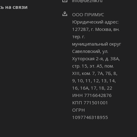
info@uezhik.ru
ь на связи
ООО ПРИМУС
Юридический адрес:
127287, г. Москва, вн.
тер. г.
муниципальный округ
Савеловский
,
ул.
Хуторская 2-я, д. 38А,
стр. 15, эт. А5, пом.
XIII, ком. 7, 7А, 7Б, 8,
9, 10, 11, 12, 13, 14,
16, 16А, 17, 18, 22
ИНН 7716642876
КПП 771501001
ОГРН
1097746318955