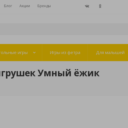
Блог
Акции
Бренды
тольные игры
Игры из фетра
Для малышей
игрушек Умный ёжик